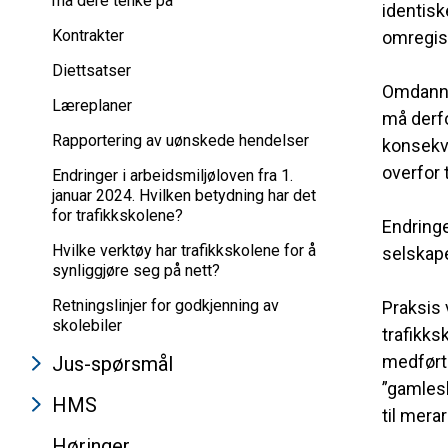
må dere tenke på
identisk
Kontrakter
omregist
Diettsatser
Omdannin
Læreplaner
må derfo
Rapportering av uønskede hendelser
konsekve
overfor 
Endringer i arbeidsmiljøloven fra 1.
januar 2024. Hvilken betydning har det
for trafikkskolene?
Endringe
Hvilke verktøy har trafikkskolene for å
selskape
synliggjøre seg på nett?
Retningslinjer for godkjenning av
Praksis 
skolebiler
trafikks
medførte
Jus-spørsmål
”gamlesk
HMS
til mera
Høringer