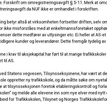
e. Forskrift om omregistreringsavgift § 5-11. Merk at omda
reringsavgift da NUF ikke er omhandlet i forskriften.
g betyr altså at virksomheten fortsetter driften, selv
r ikke misforståes med at enkeltmannsforetaket opphøre
nser dette medfører av utlysinger etc. Ei heller at AS-et e
tidligere kunder og leverandører. Dette fremgår tydelig a
ne i krav til aksjekapital har ført til at mange trafikks
t til AS.
ved Statens vegvesen, Tilsynsseksjonene, har vært at de
kole oppretter ny trafikkskole, og da måtte søke om nyetab
 at tilsynsseksjonen foretok etableringskontroll og forla
olen” og melde alle elevene inn som nye elver med nytt 
rbeid for Trafikkskolen, Tilsynet og Norges Trafikkskolef