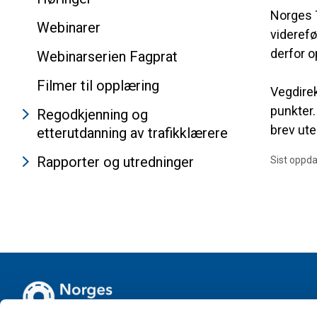
Norges T
Webinarer
viderefø
derfor o
Webinarserien Fagprat
Filmer til opplæring
Vegdirek
punkter.
Regodkjenning og
brev ut
etterutdanning av trafikklærere
Rapporter og utredninger
Sist oppda