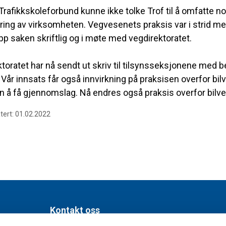
rafikkskoleforbund kunne ikke tolke Trof til å omfatte noe
ring av virksomheten. Vegvesenets praksis var i strid m
pp saken skriftlig og i møte med vegdirektoratet.
toratet har nå sendt ut skriv til tilsynsseksjonene med b
 Vår innsats får også innvirkning på praksisen overfor bi
en å få gjennomslag. Nå endres også praksis overfor bi
tert: 01.02.2022
Kontakt oss