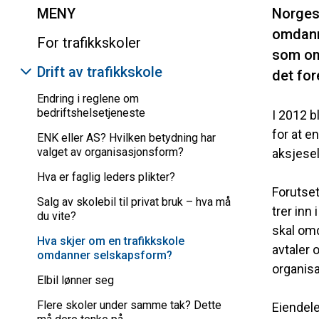
MENY
Norges
omdanni
For trafikkskoler
som omd
Drift av trafikkskole
det for
Endring i reglene om
bedriftshelsetjeneste
I 2012 b
for at e
ENK eller AS? Hvilken betydning har
valget av organisasjonsform?
aksjesel
Hva er faglig leders plikter?
Forutset
Salg av skolebil til privat bruk – hva må
trer inn
du vite?
skal omd
Hva skjer om en trafikkskole
avtaler 
omdanner selskapsform?
organisa
Elbil lønner seg
Flere skoler under samme tak? Dette
Eiendele