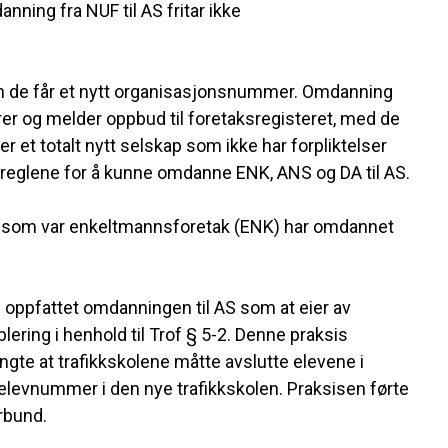
nning fra NUF til AS fritar ikke
 om de får et nytt organisasjonsnummer. Omdanning
r og melder oppbud til foretaksregisteret, med de
r et totalt nytt selskap som ikke har forpliktelser
v reglene for å kunne omdanne ENK, ANS og DA til AS.
koler som var enkeltmannsforetak (ENK) har omdannet
 oppfattet omdanningen til AS som at eier av
lering i henhold til Trof § 5-2. Denne praksis
ngte at trafikkskolene måtte avslutte elevene i
elevnummer i den nye trafikkskolen. Praksisen førte
orbund.