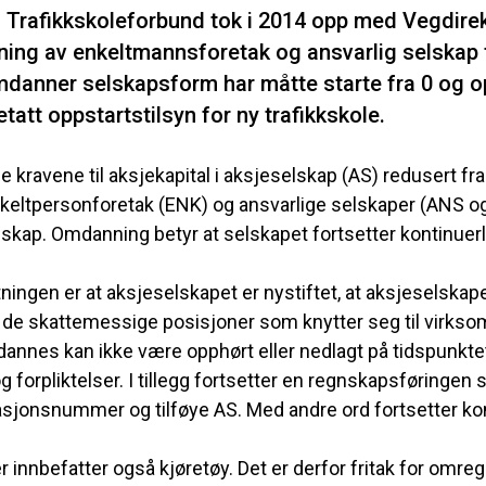
 Trafikkskoleforbund tok i 2014 opp med Vegdirek
ng av enkeltmannsforetak og ansvarlig selskap til
anner selskapsform har måtte starte fra 0 og opp
etatt oppstartstilsyn for ny trafikkskole.
le kravene til aksjekapital i aksjeselskap (AS) redusert fra 
nkeltpersonforetak (ENK) og ansvarlige selskaper (ANS og 
skap. Omdanning betyr at selskapet fortsetter kontinuerlig
ningen er at aksjeselskapet er nystiftet, at aksjeselskap
 i de skattemessige posisjoner som knytter seg til virk
annes kan ikke være opphørt eller nedlagt på tidspunkte
og forpliktelser. I tillegg fortsetter en regnskapsføringe
sjonsnummer og tilføye AS. Med andre ord fortsetter kont
r innbefatter også kjøretøy. Det er derfor fritak for omregi