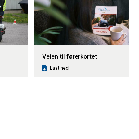
Veien til førerkortet
Last ned