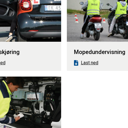
skjøring
Mopedundervisning
ned
Last ned