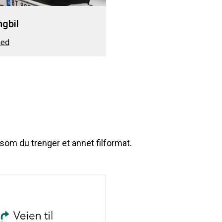
ngbil
ned
rsom du trenger et annet filformat.