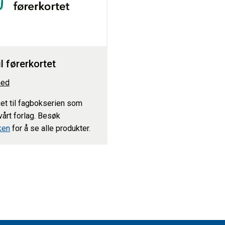
il førerkortet
ned
et til fagbokserien som
 vårt forlag. Besøk
ken
for å se alle produkter.