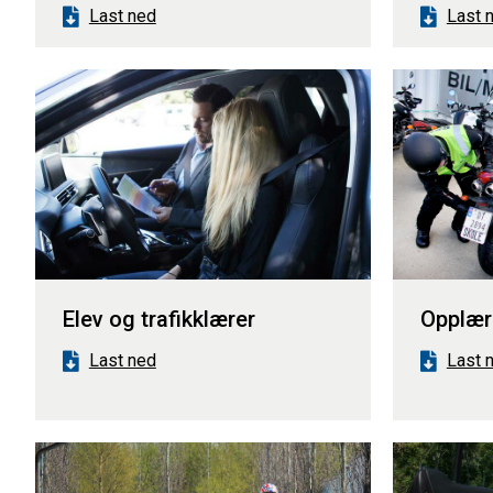
Last ned
Last 
Elev og trafikklærer
Opplær
Last ned
Last 