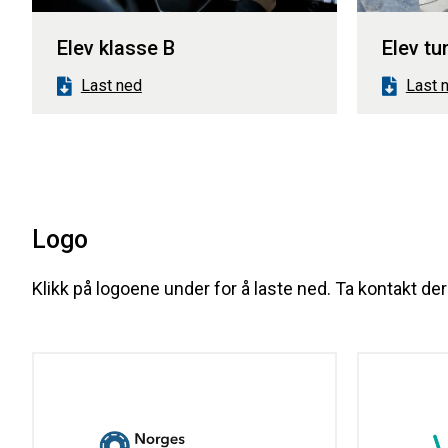
Elev klasse B
Elev tu
Last ned
Last 
Logo
Klikk på logoene under for å laste ned. Ta kontakt de