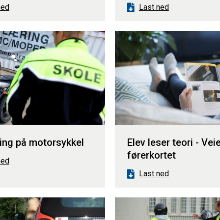
ned
Last ned
ing på motorsykkel
Elev leser teori - Veie
førerkortet
ned
Last ned