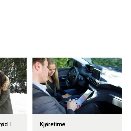
rød L
Kjøretime