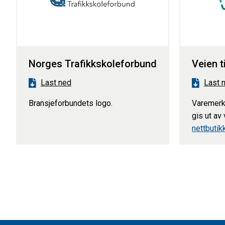
Norges Trafikkskoleforbund
Veien t
Last ned
Last 
Bransjeforbundets logo.
Varemerk
gis ut av
nettbutik