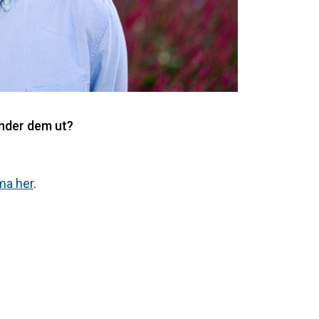
ender dem ut?
ma her
.