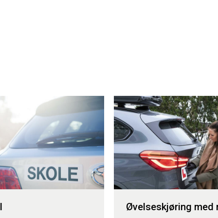
l
Øvelseskjøring med 