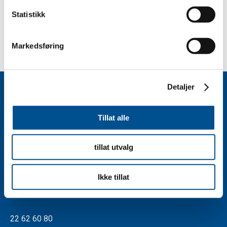
Statistikk
Markedsføring
Detaljer
Tillat alle
Kontakt oss
tillat utvalg
Org nr. 981 454 901
Ikke tillat
Leif Tronstads plass 6,
1337 Sandvika
22 62 60 80