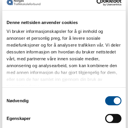
Klubben velger et styre for to år på fire medlemmer:
styreleder, styremedlem, kasserer og vara som drifter
klubben. Norges Trafikkskoleforbund ivaretar
Denne nettsiden anvender cookies
sekretærfunksjoner for Veteranklubben.
Vi bruker informasjonskapsler for å gi innhold og
annonser et personlig preg, for å levere sosiale
mediefunksjoner og for å analysere trafikken vår. Vi deler
Les mer om medlemskap
dessuten informasjon om hvordan du bruker nettstedet
vårt, med partnerne våre innen sosiale medier,
annonsering og analysearbeid, som kan kombinere den
med annen informasjon du har gjort tilgjengelig for dem,
eller som de har samlet inn gjennom din bruk av
tjenestene deres.
Per Sandanger
Samtykkevalg
Styreleder
Nødvendig
Send en e-post
Egenskaper