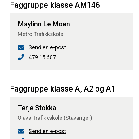
Faggruppe klasse AM146
Maylinn Le Moen
Metro Trafikkskole
Send en e-post
479 15 607
Faggruppe klasse A, A2 og A1
Terje Stokka
Olavs Trafikkskole (Stavanger)
Send en e-post