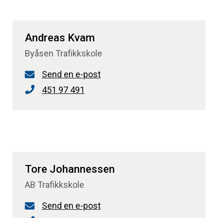
Andreas Kvam
Byåsen Trafikkskole
Send en e-post
451 97 491
Tore Johannessen
AB Trafikkskole
Send en e-post