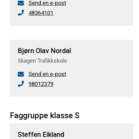
Send en e-post
48364101
Bjørn Olav Nordal
Skagen Trafikkskole
Send en e-post
98012379
Faggruppe klasse S
Steffen Eikland