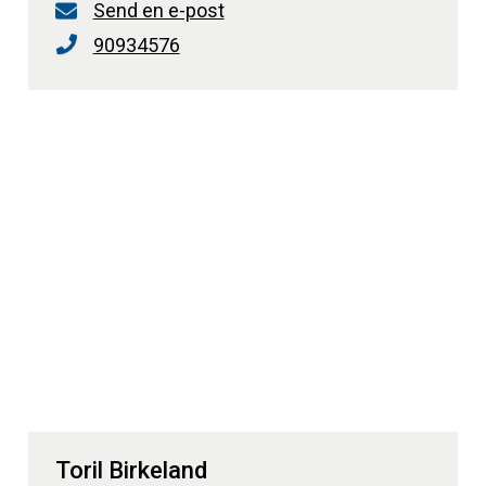
Send en e-post
90934576
Toril Birkeland