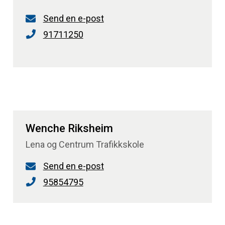
Send en e-post
91711250
Wenche Riksheim
Lena og Centrum Trafikkskole
Send en e-post
95854795