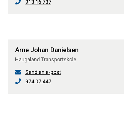
913 16 737
Arne Johan Danielsen
Haugaland Transportskole
Send en e-post
974 07 447