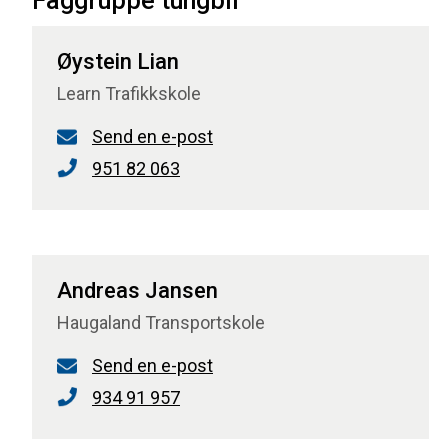
Faggruppe tungbil
Øystein Lian
Learn Trafikkskole
Send en e-post
951 82 063
Andreas Jansen
Haugaland Transportskole
Send en e-post
934 91 957