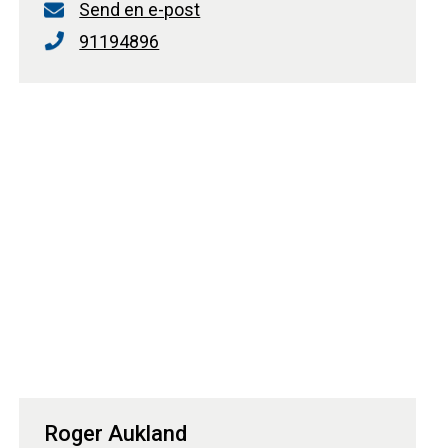
Send en e-post
91194896
Roger Aukland