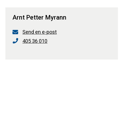
Arnt Petter Myrann
Send en e-post
405 36 010