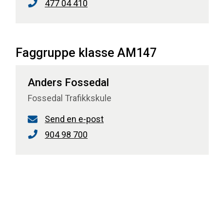
477 04 410
Faggruppe klasse AM147
Anders Fossedal
Fossedal Trafikkskule
Send en e-post
904 98 700