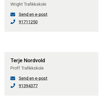
Wright Trafikkskole
Send en e-post
91711250
Terje Nordvold
Proff Trafikkskole
Send en e-post
91394377