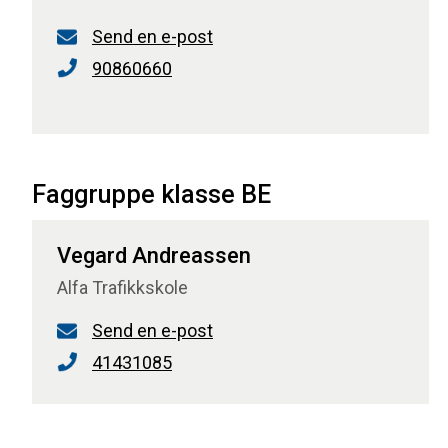
Send en e-post
90860660
Faggruppe klasse BE
Vegard Andreassen
Alfa Trafikkskole
Send en e-post
41431085