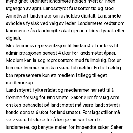
myndighet. Ordinært landsmøte holdes hvert år innen
utgangen av april. Landsstyret fastsetter tid og sted.
Annethvert landsmøte kan avholdes digitalt. Landsmøte
avholdes fysisk ved valg av leder. Landsmøtet vedtar om
kommende års landsmøte skal gjennomføres fysisk eller
digitalt.
Medlemmers representasjon til landsmøtet meldes til
administrasjonen senest 4 uker før landsmøtet åpner.
Medlem kan la seg representere med fullmektig. Det er
kun medlemmer som kan være fullmektig. En fullmektig
kan representere kun ett medlem i tillegg til eget
medlemskap.
Landsstyret, fylkesrådet og medlemmer har rett til å
fremme forslag for landsmøte. Saker eller forslag som
ønskes behandlet på landsmøtet må være landsstyret i
hende senest 6 uker før landsmøtet. Forslagsstiller må
selv være til stede for å legge sin sak frem for
landsmøtet, og benytte malen for innsendte saker. Saker