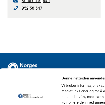
Send en e-post
952 58 547
Denne nettsiden anvende
Vi bruker informasjonskapsl
mediefunksjoner og for å a
nettstedet vårt, med part
kombinere den med annen in