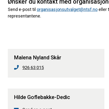
Ønsker du kontakt med organisasjon
Send e-post til
organisasjonsutvalget@ntsf.no
eller 
representantene.
Malena Nyland Skår
926 63 015
Hilde Goflebakke-Dedic