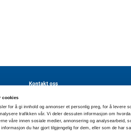
Kontakt oss
r cookies
Org nr. 981 454 901
er for å gi innhold og annonser et personlig preg, for å levere s
Leif Tronstads plass 6,
nalysere trafikken vår. Vi deler dessuten informasjon om hvorda
1337 Sandvika
nerne våre innen sosiale medier, annonsering og analysearbeid, 
formasjon du har gjort tilgjengelig for dem, eller som de har sa