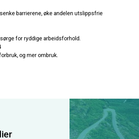
enke barrierene, øke andelen utslippsfrie
ørge for ryddige arbeidsforhold.
4
 forbruk, og mer ombruk.
ier