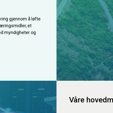
ring gjennom å løfte
æringsmidler, et
ed myndigheter og
Våre hovedm