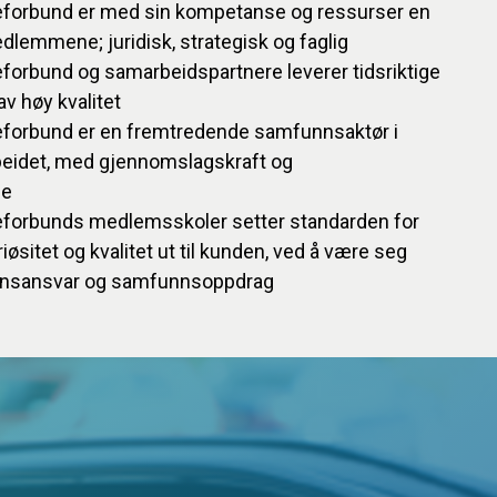
eforbund er med sin kompetanse og ressurser en
edlemmene; juridisk, strategisk og faglig
forbund og samarbeidspartnere leverer tidsriktige
v høy kvalitet
eforbund er en fremtredende samfunnsaktør i
rbeidet, med gjennomslagskraft og
ne
eforbunds medlemsskoler setter standarden for
øsitet og kvalitet ut til kunden, ved å være seg
unnsansvar og samfunnsoppdrag