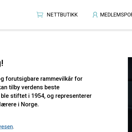
NETTBUTIKK
MEDLEMSPO
!
g forutsigbare rammevilkår for
kan tilby verdens beste
le stiftet i 1954, og representerer
klærere i Norge.
gvesen
.