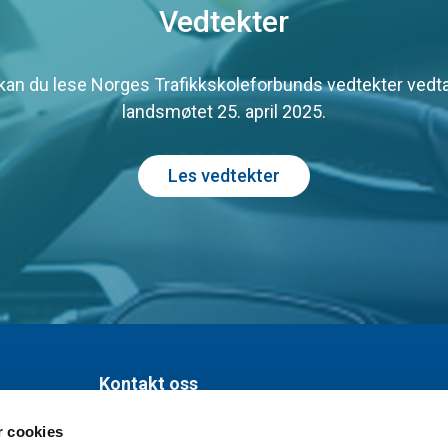
Vedtekter
kan du lese Norges Trafikkskoleforbunds vedtekter vedta
landsmøtet 25. april 2025.
Les vedtekter
Kontakt oss
r cookies
Org nr. 981 454 901