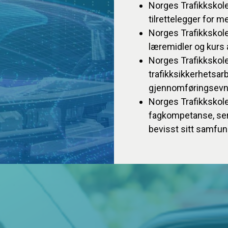
Norges Trafikkskol
tilrettelegger for m
Norges Trafikkskole
læremidler og kurs a
Norges Trafikkskol
trafikksikkerhetsa
gjennomføringsev
Norges Trafikkskol
fagkompetanse, seri
bevisst sitt samf