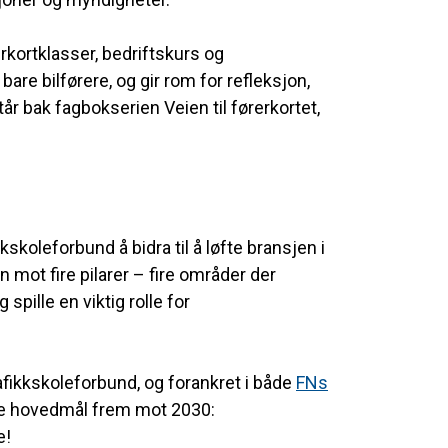
rerkortklasser, bedriftskurs og
are bilførere, og gir rom for refleksjon,
r bak fagbokserien Veien til førerkortet,
koleforbund å bidra til å løfte bransjen i
n mot fire pilarer – fire områder der
pille en viktig rolle for
rafikkskoleforbund, og forankret i både
FNs
e hovedmål frem mot 2030:
e!