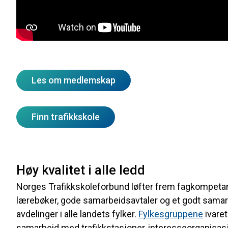
Les om medlemskap
Finn trafikkskole
Høy kvalitet i alle ledd
Norges Trafikkskoleforbund løfter frem fagkompetanse 
lærebøker, gode samarbeidsavtaler og et godt samarb
avdelinger i alle landets fylker.
Fylkesgruppene
ivaret
samarbeid med trafikkstasjoner, interesseorganisas