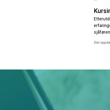
Kursi
Etterutd
erfaring
sjåføren
Sist oppda