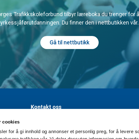
rges Trafikkskoleforbund tilbyr læreboka du trenger for å
yrkessjåførutdanningen. Du finner den i nettbutikken vår.
Gå til nettbutikk
Kontakt oss
r cookies
Org nr. 981 454 901
er for å gi innhold og annonser et personlig preg, for å levere s
Leif Tronstads plass 6,
nalysere trafikken vår. Vi deler dessuten informasjon om hvorda