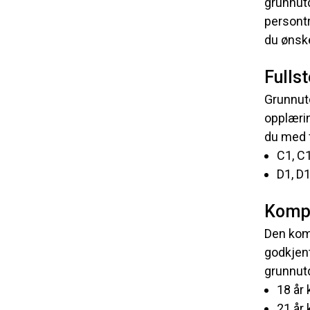
grunnutd
persontr
du ønske
Fulls
Grunnutd
opplærin
du med f
C1, C1
D1, D1
Kompr
Den komp
godkjent
grunnutd
18 år
21 år 