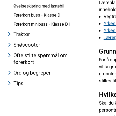
Læreplan
Øvelseskjøring med lastebil
innehol
Førerkort buss - Klasse D
Vegtr
Yrkes
Førerkort minibuss - Klasse D1
Yrkess
Traktor
Lærep
Snøscooter
Grunn
Ofte stilte spørsmål om
For å o
førerkort
vil ta g
Ord og begreper
grunnleg
stilles 
Tips
Hvilk
Skal du 
persontr