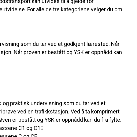
stransport kan utvides til å gjelde for
tvidelse. For alle de tre kategoriene velger du om
rvisning som du tar ved et godkjent lærested. Når
asjon. Når prøven er bestått og YSK er oppnådd kan
 og praktisk undervisning som du tar ved et
iprøve ved en trafikkstasjon. Ved å ta komprimert
ven er bestått og YSK er oppnådd kan du fra fylte:
klassene C1 og C1E.
lassene C og CE.