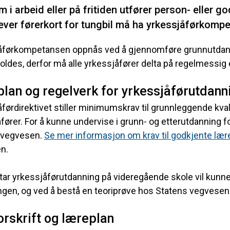
m i arbeid eller på fritiden utfører person- eller
ver førerkort for tungbil må ha yrkessjåførkomp
åførkompetansen oppnås ved å gjennomføre grunnutdann
oldes, derfor må alle yrkessjåfører delta på regelmessig 
lan og regelverk for yrkessjåførutdann
førdirektivet stiller minimumskrav til grunnleggende kva
fører. For å kunne undervise i grunn- og etterutdanning 
 vegvesen.
Se mer informasjon om krav til godkjente lær
n.
tar yrkessjåførutdanning på videregående skole vil kun
gen, og ved å bestå en teoriprøve hos Statens vegvesen
forskrift og læreplan