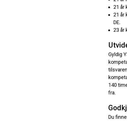
21 år 
21 år 
DE.
23 år 
Utvid
Gyldig Y
kompetan
tilsvare
kompetan
140 tim
fra.
Godkj
Du finne