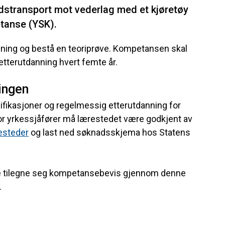
 godstransport mot vederlag med et kjøretøy
etanse (YSK).
ing og bestå en teoriprøve. Kompetansen skal
etterutdanning hvert femte år.
ingen
lifikasjoner og regelmessig etterutdanning for
for yrkessjåfører må lærestedet være godkjent av
esteder
og last ned søknadsskjema hos Statens
ne tilegne seg kompetansebevis gjennom denne
.