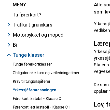
MENY
Alle so
som kre
Ta førerkort?
Yrkessj
Trafikalt grunnkurs
vedlikeh
Motorsykkel og moped
Lærep
Bil
Yrkessjå
Tunge klasser
yrkessjå
Tunge førerkortklasser
Statens
vegvese
Obligatoriske kurs og veiledningstimer
Krav til tungbilsjåfører
De som 
Yrkessjåførutdanningen
opplærin
Førerkort lastebil - Klasse C
Lov, 
Førerkort lett lastebil - Klasse C1