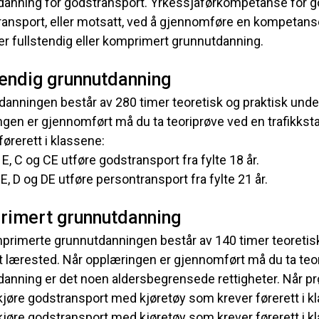
anning for godstransport. Yrkessjåførkompetanse for god
ansport, eller motsatt, ved å gjennomføre en kompetanseu
r fullstendig eller komprimert grunnutdanning.
tendig grunnutdanning
anningen består av 280 timer teoretisk og praktisk unde
gen er gjennomført må du ta teoriprøve ved en trafikkst
ørerett i klassene:
E, C og CE utføre godstransport fra fylte 18 år.
E, D og DE utføre persontransport fra fylte 21 år.
imert grunnutdanning
rimerte grunnutdanningen består av 140 timer teoretisk
 lærested. Når opplæringen er gjennomført må du ta teor
anning er det noen aldersbegrensede rettigheter. Når prø
 kjøre godstransport med kjøretøy som krever førerett i 
kjøre godstransport med kjøretøy som krever førerett i k