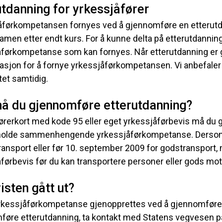
utdanning for yrkessjåfører
åførkompetansen fornyes ved å gjennomføre en etterutdan
amen etter endt kurs. For å kunne delta på etterutdanning
åførkompetanse som kan fornyes. Når etterutdanning er 
tasjon for å fornye yrkessjåførkompetansen. Vi anbefaler
tet samtidig.
å du gjennomføre etterutdanning?
ørerkort med kode 95 eller eget yrkessjåførbevis må du 
holde sammenhengende yrkessjåførkompetanse. Dersom du
ansport eller før 10. september 2009 for godstransport, 
førbevis før du kan transportere personer eller gods mot
isten gått ut?
yrkessjåførkompetanse gjenopprettes ved å gjennomføre e
øre etterutdanning, ta kontakt med Statens vegvesen på t