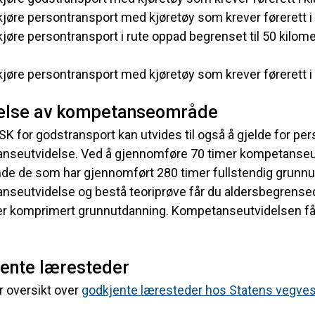
kjøre persontransport med kjøretøy som krever førerett i
kjøre persontransport i rute oppad begrenset til 50 kilom
kjøre persontransport med kjøretøy som krever førerett i
else av kompetanseområde
SK for godstransport kan utvides til også å gjelde for pe
seutvidelse. Ved å gjennomføre 70 timer kompetanseutvi
nde de som har gjennomført 280 timer fullstendig grunn
seutvidelse og bestå teoriprøve får du aldersbegrensed
er komprimert grunnutdanning. Kompetanseutvidelsen får
ente læresteder
r oversikt over
godkjente læresteder hos Statens vegve