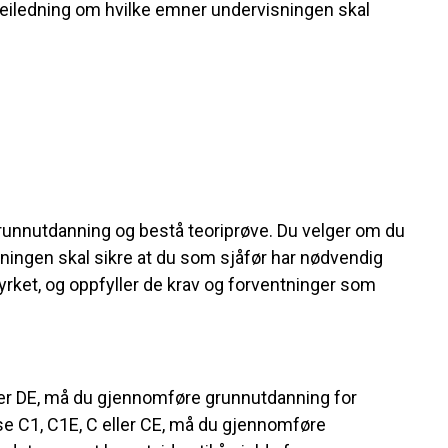
veiledning om hvilke emner undervisningen skal
unnutdanning og bestå teoriprøve. Du velger om du
nningen skal sikre at du som sjåfør har nødvendig
rket, og oppfyller de krav og forventninger som
ller DE, må du gjennomføre grunnutdanning for
se C1, C1E, C eller CE, må du gjennomføre