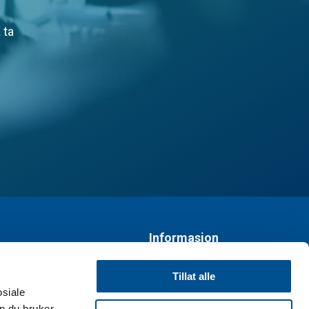
 ta
Informasjon
Personvernerklæring
Tillat alle
osiale
Vi bruker cookies
n du bruker