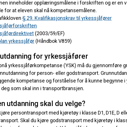
en inneholder opplæringsmålene i forskriften og er en 
de for at eleven skal nå kompetansemålene.
afikkloven
§ 29. Kvalifikasjonskrav til yrkessjåfører
sjåførforskriften
jåførdirektivet
(2003/59/EF)
lan yrkessjåfør
(Håndbok V859)
utdanning for yrkessjåfører
ppnå yrkessjåførkompetanse (YSK) må du gjennomføre gr
runnutdanning for person- eller godstransport. Grunnutda
gende kompetanse og forståelse for å kunne begynne i y
til deg som skal inn i transportbransjen.
en utdanning skal du velge?
kjøre persontransport med kjøretøy i klasse D1, D1E, D e
ansport. Skal du kjøre godstransport med kjøretøy i klas