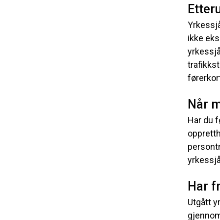
Etter
Yrkessj
ikke eks
yrkessj
trafikks
førerkor
Når m
Har du f
opprett
persontr
yrkessjå
Har fr
Utgått 
gjennomf