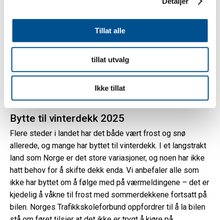
Detaljer
Det er flere grunner til at du ikke bør bruke vinterdekk på
sommeren. Når det er varmere i været får disse dekkene
Tillat alle
svært dårlige egenskaper, noe som fører til
dramatisk lengre bremselengde, dårligere veigrep og økt
fare for vannplaning. Vinterdekk om sommeren slites også
tillat utvalg
mye fortere, da gummiblandingen i dekket er vesentlig
mykere. Forbruket øker også fordi disse dekkene har
Ikke tillat
høyere rullemotstand enn sommerdekk.
Bytte til vinterdekk 2025
Flere steder i landet har det både vært frost og snø
allerede, og mange har byttet til vinterdekk. I et langstrakt
land som Norge er det store variasjoner, og noen har ikke
hatt behov for å skifte dekk enda. Vi anbefaler alle som
ikke har byttet om å følge med på værmeldingene – det er
kjedelig å våkne til frost med sommerdekkene fortsatt på
bilen. Norges Trafikkskoleforbund oppfordrer til å la bilen
stå om føret tilsier at det ikke er trygt å kjøre på