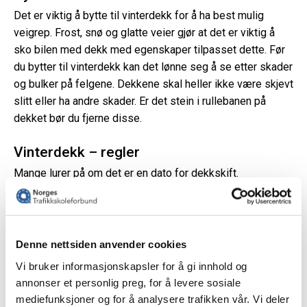
Det er viktig å bytte til vinterdekk for å ha best mulig
veigrep. Frost, snø og glatte veier gjør at det er viktig å
sko bilen med dekk med egenskaper tilpasset dette. Før
du bytter til vinterdekk kan det lønne seg å se etter skader
og bulker på felgene. Dekkene skal heller ikke være skjevt
slitt eller ha andre skader. Er det stein i rullebanen på
dekket bør du fjerne disse.
Vinterdekk – regler
Mange lurer på om det er en dato for dekkskift.
Regelverket sier at bilens dekk må ha en mønsterdybde
på minimum 3 mm fra 1. november. Når det gjelder
piggdekk kan disse brukes fra 1. november med unntak av
Nordland, Troms og Finnmark. Der kan du ta på
Denne nettsiden anvender cookies
piggdekkene fra 16. oktober. Piggfrie dekk kan settes på
Vi bruker informasjonskapsler for å gi innhold og
tidligere. Husk at du allikevel kan bruke piggdekk tidligere
annonser et personlig preg, for å levere sosiale
dersom føret tilsier det – det er du som bilfører som må
mediefunksjoner og for å analysere trafikken vår. Vi deler