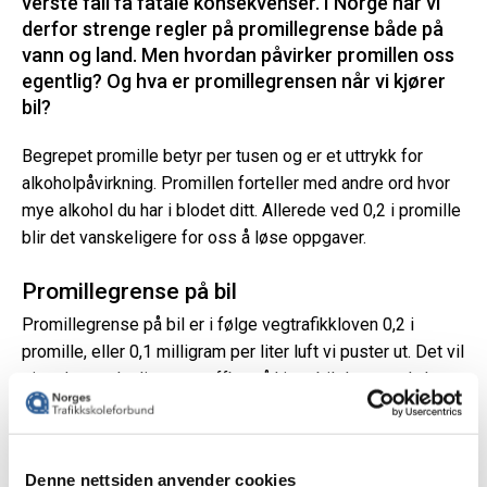
verste fall få fatale konsekvenser. I Norge har vi
derfor strenge regler på promillegrense både på
vann og land. Men hvordan påvirker promillen oss
egentlig? Og hva er promillegrensen når vi kjører
bil?
Begrepet promille betyr per tusen og er et uttrykk for
alkoholpåvirkning. Promillen forteller med andre ord hvor
mye alkohol du har i blodet ditt. Allerede ved 0,2 i promille
blir det vanskeligere for oss å løse oppgaver.
Promillegrense på bil
Promillegrense på bil er i følge vegtrafikkloven 0,2 i
promille, eller 0,1 milligram per liter luft vi puster ut. Det vil
si at det er ulovlig og straffbart å kjøre bil dersom du har
0,2 eller mer i promille.
Hvordan påvirker promille oss?
Denne nettsiden anvender cookies