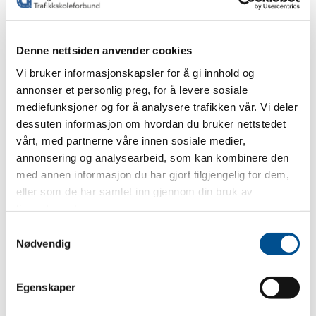
Her kan du lese Statens vegvesens forklaring om
grunnkurs i klasse A1, A2 og A versus grunnkurs i
Denne nettsiden anvender cookies
klasse AM146.
Vi bruker informasjonskapsler for å gi innhold og
Det er ikke samme innhold i grunnkurs klasse AM146 og i
annonser et personlig preg, for å levere sosiale
grunnkurs klasse A1, A2 og A.
mediefunksjoner og for å analysere trafikken vår. Vi deler
dessuten informasjon om hvordan du bruker nettstedet
Innholdet i grunnkurs klasse AM146 skal formes, og
vårt, med partnerne våre innen sosiale medier,
annonsering og analysearbeid, som kan kombinere den
aktivitetene planlegges, med utgangspunkt i mopedens
med annen informasjon du har gjort tilgjengelig for dem,
klare begrensninger og spesielle utfordringer i trafikken.
eller som de har samlet inn gjennom din bruk av
Elevgruppen vil mest sannsynlig bestå av jevngamle
tjenestene deres.
elever, og læreren vil som en følge av dette kunne
fokusere spesielt på denne aldersgruppens utfordringer.
Samtykkevalg
Nødvendig
Grunnkurs i klasse A1, A2 og A kan derfor ikke sidestilles
med grunnkurs i klasse AM146, og vil heller ikke
Egenskaper
godkjennes som dette.