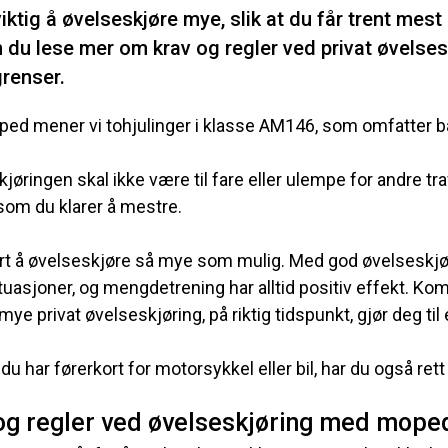
viktig å øvelseskjøre mye, slik at du får trent mes
 du lese mer om krav og regler ved privat øvelses
renser.
ed mener vi tohjulinger i klasse AM146, som omfatter 
jøringen skal ikke være til fare eller ulempe for andre tr
som du klarer å mestre.
urt å øvelseskjøre så mye som mulig. Med god øvelseskjø
ituasjoner, og mengdetrening har alltid positiv effekt. Ko
 mye privat øvelseskjøring, på riktig tidspunkt, gjør deg t
u har førerkort for motorsykkel eller bil, har du også rett 
og regler ved øvelseskjøring med mope