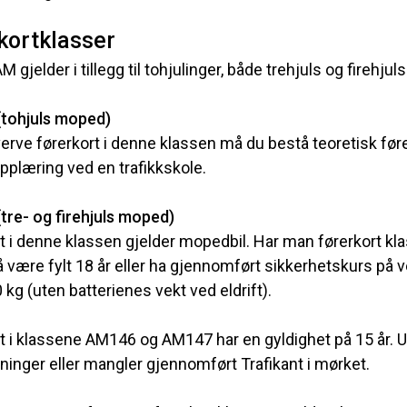
kortklasser
M gjelder i tillegg til tohjulinger, både trehjuls og firehj
tohjuls moped)
verve førerkort i denne klassen må du bestå teoretisk fø
plæring ved en trafikkskole.
tre- og firehjuls moped)
t i denne klassen gjelder mopedbil. Har man førerkort kla
å være fylt 18 år eller ha gjennomført sikkerhetskurs 
 kg (uten batterienes vekt ved eldrift).
t i klassene AM146 og AM147 har en gyldighet på 15 år.
inger eller mangler gjennomført Trafikant i mørket.