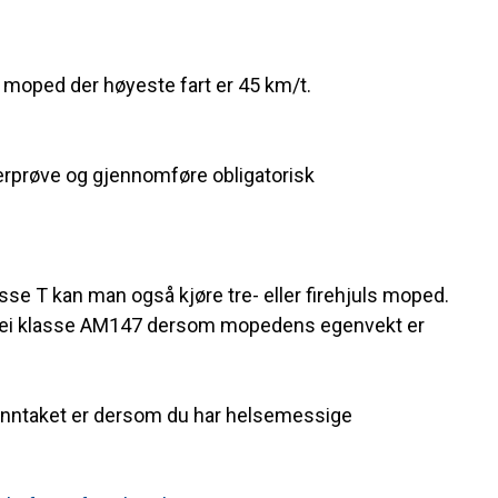
uls moped der høyeste fart er 45 km/t.
rerprøve og gjennomføre obligatorisk
sse T kan man også kjøre tre- eller firehjuls moped.
på vei klasse AM147 dersom mopedens egenvekt er
 Unntaket er dersom du har helsemessige