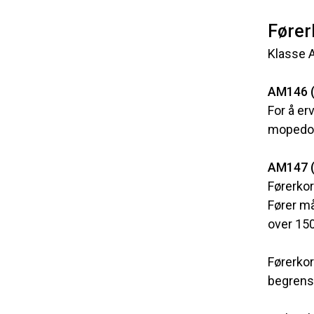
Fører
Klasse A
AM146 (
For å er
mopedop
AM147 (
Førerkor
Fører m
over 150
Førerkor
begrensn