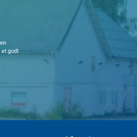
 en
 et godt