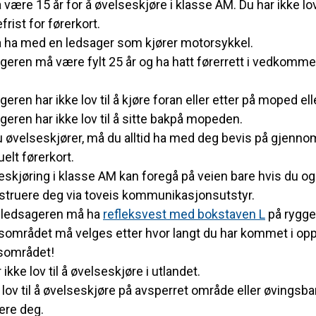
være 15 år for å øvelseskjøre i klasse AM. Du har ikke lov
frist for førerkort.
 ha med en ledsager som kjører motorsykkel.
geren må være fylt 25 år og ha hatt førerrett i vedk
.
eren har ikke lov til å kjøre foran eller etter på moped eller
eren har ikke lov til å sitte bakpå mopeden.
 øvelseskjører, må du alltid ha med deg bevis på gjennom
elt førerkort.
skjøring i klasse AM kan foregå på veien bare hvis du og
nstruere deg via toveis kommunikasjonsutstyr.
 ledsageren må ha
refleksvest med bokstaven L
på rygge
sområdet må velges etter hvor langt du har kommet i opp
sområdet!
 ikke lov til å øvelseskjøre i utlandet.
 lov til å øvelseskjøre på avsperret område eller øvings
ere deg.