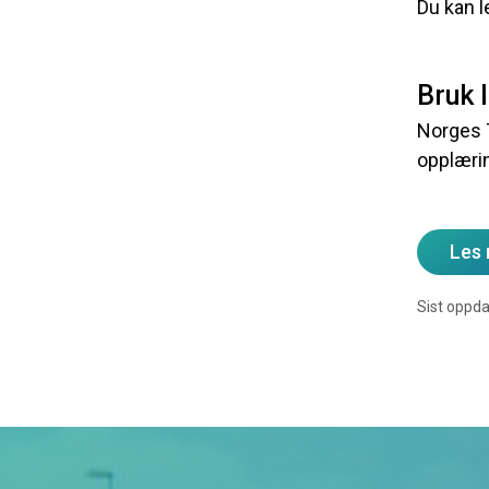
Du kan l
Bruk 
Norges 
opplærin
Les
Sist oppda