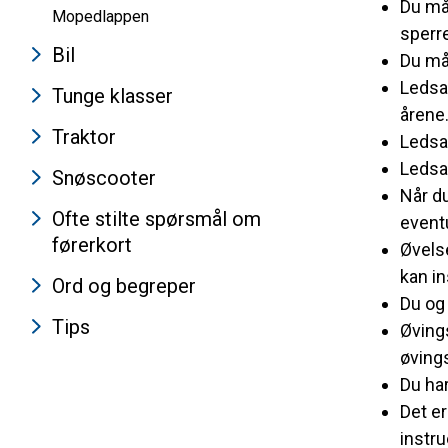
Du må 
Mopedlappen
sperre
Bil
Du må
Ledsa
Tunge klasser
årene
Traktor
Ledsag
Ledsag
Snøscooter
Når du
Ofte stilte spørsmål om
eventu
førerkort
Øvelse
kan i
Ord og begreper
Du og
Tips
Øving
øving
Du har
Det er
instru