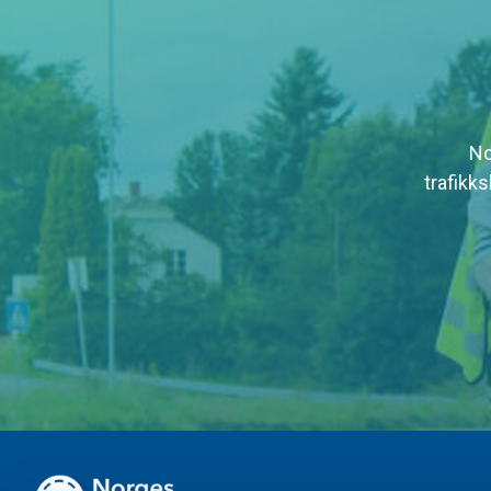
No
trafikk