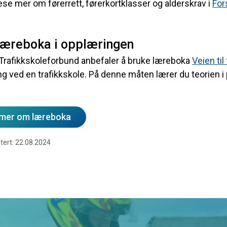
ese mer om førerrett, førerkortklasser og alderskrav i
For
læreboka i opplæringen
Trafikkskoleforbund anbefaler å bruke læreboka
Veien ti
g ved en trafikkskole. På denne måten lærer du teorien i 
 mer om læreboka
tert: 22.08.2024