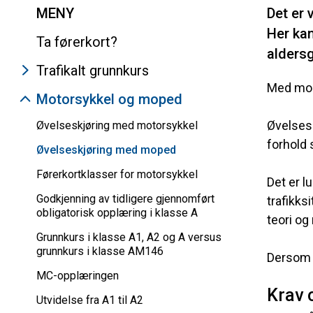
MENY
Det er 
Her kan
Ta førerkort?
aldersg
Trafikalt grunnkurs
Med mop
Motorsykkel og moped
Øvelsesk
Øvelseskjøring med motorsykkel
forhold 
Øvelseskjøring med moped
Førerkortklasser for motorsykkel
Det er l
Godkjenning av tidligere gjennomført
trafikks
obligatorisk opplæring i klasse A
teori og
Grunnkurs i klasse A1, A2 og A versus
grunnkurs i klasse AM146
Dersom d
MC-opplæringen
Krav 
Utvidelse fra A1 til A2