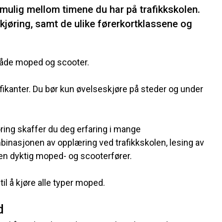
t mulig mellom timene du har på trafikkskolen.
kjøring, samt de ulike førerkortklassene og
både moped og scooter.
afikanter. Du bør kun øvelseskjøre på steder og under
ring skaffer du deg erfaring i mange
mbinasjonen av opplæring ved trafikkskolen, lesing av
il en dyktig moped- og scooterfører.
til å kjøre alle typer moped.
d