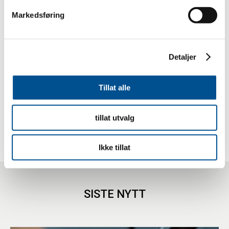
Denne saken ble først publisert i magasinet
Trafikkskolen utgave
Markedsføring
1/2026
.
Trafikkopplæring
Detaljer
Del på sosiale medier
Tillat alle
tillat utvalg
Ikke tillat
SISTE NYTT