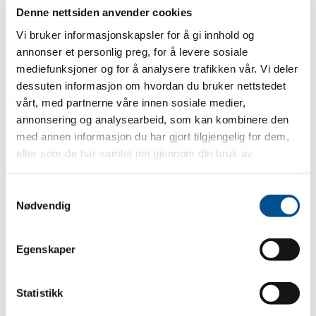
er en rollemodell for adferd i trafikken. Trafikklæreren kan
Denne nettsiden anvender cookies
også være en samtalepartner om risiko, ansvar og
Vi bruker informasjonskapsler for å gi innhold og
konsekvenser.
annonser et personlig preg, for å levere sosiale
mediefunksjoner og for å analysere trafikken vår. Vi deler
– Når det gjelder hvordan trafikklæreren snakker om for
dessuten informasjon om hvordan du bruker nettstedet
eksempel regelbrudd vil dette naturlig nok variere med
vårt, med partnerne våre innen sosiale medier,
elevtype. Men det å få eleven til å tenke konsekvenser av
annonsering og analysearbeid, som kan kombinere den
egne handlinger og hvordan elevens valg påvirker andre er
med annen informasjon du har gjort tilgjengelig for dem,
vanlige innfallsvinkler. Bevisstgjøring av risiko forbundet
eller som de har samlet inn gjennom din bruk av
med det er en annen, forklarer Skaarer.
tjenestene deres.
Samtykkevalg
Trafikklæreren er ofte den siste voksne som korrigerer
Nødvendig
holdninger før eleven skal ut på veien alene. Som
trafikklærer jobber du ikke kun med opplæring, du jobber
med holdninger og risikoforståelse. Du viderefører en
Egenskaper
trafikksikkerhetskultur.
Statistikk