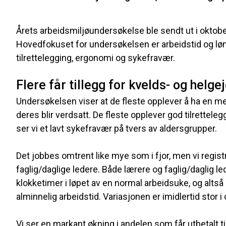
Årets arbeidsmiljøundersøkelse ble sendt ut i oktobe
Hovedfokuset for undersøkelsen er arbeidstid og løn
tilrettelegging, ergonomi og sykefravær.
Flere får tillegg for kvelds- og helge
Undersøkelsen viser at de fleste opplever å ha en m
deres blir verdsatt. De fleste opplever god tilretteleggi
ser vi et lavt sykefravær på tvers av aldersgrupper.
Det jobbes omtrent like mye som i fjor, men vi regist
faglig/daglige ledere. Både lærere og faglig/daglig led
klokketimer i løpet av en normal arbeidsuke, og alts
alminnelig arbeidstid. Variasjonen er imidlertid stor 
Vi ser en markant økning i andelen som får utbetalt til