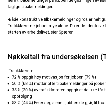
flere tilbakemeldinger på jobben de gjør. Ingen av læ
faglige tilbakemeldinger.
-Både konstruktive tilbakemeldinger og ros er helt gra
Trafikklærerne jobber mye alene. Da er det desto viktig
starten av arbeidslivet, sier Spæren.
Nøkkeltall fra undersøkelsen (T
Trafikklærere
72 % oppgir høy motivasjon for jobben (79 %)
50 % (68 %) mottar ofte tilbakemeldinger på jobben
35 % (30 %) av trafikklæreren oppgir at de ikke får t
oppfølging
53 % (44 %) Føler seg alene i jobben de gjør, til tro