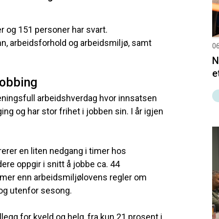
r og 151 personer har svart.
n, arbeidsforhold og arbeidsmiljø, samt
06
N
e
jobbing
eningsfull arbeidshverdag hvor innsatsen
ng og har stor frihet i jobben sin. I år igjen
rerer en liten nedgang i timer hos
ere oppgir i snitt å jobbe ca. 44
å mer enn arbeidsmiljølovens regler om
i og utenfor sesong.
legg for kveld og helg, fra kun 21 prosent i