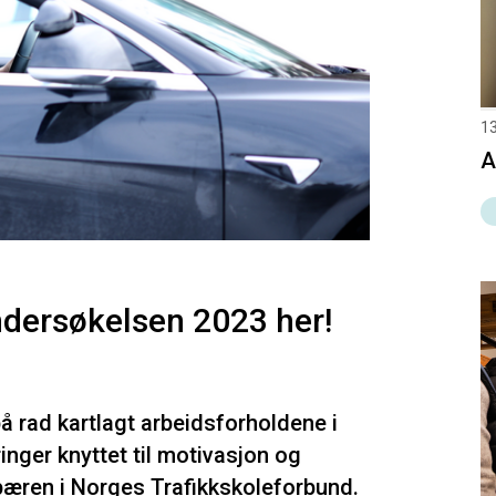
13
A
undersøkelsen 2023 her!
å rad kartlagt arbeidsforholdene i
inger knyttet til motivasjon og
Spæren i Norges Trafikkskoleforbund.