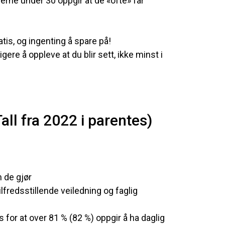
rerne under 30 oppgir at de «ofte» får
tis, og ingenting å spare på!
ere å oppleve at du blir sett, ikke minst i
all fra 2022 i parentes)
 de gjør
ilfredsstillende veiledning og faglig
ss for at over 81 % (82 %) oppgir å ha daglig