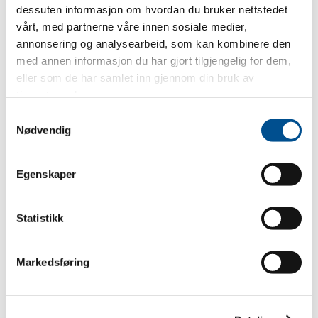
Ansattmedvirkning
dessuten informasjon om hvordan du bruker nettstedet
Systematisk HMS-arbeid, internkontroll
vårt, med partnerne våre innen sosiale medier,
Kartlegging av risikofaktorer (organisatoriske,
annonsering og analysearbeid, som kan kombinere den
fysiske, kjemisk- og biologiske, ergonomiske
med annen informasjon du har gjort tilgjengelig for dem,
og psykososiale faktorer)
eller som de har samlet inn gjennom din bruk av
Inkluderende arbeidsliv
tjenestene deres.
Vernerunde og oppfølging
Samtykkevalg
Nødvendig
Last ned mal til forslag for kortere opplæringstid
her
Egenskaper
Statistikk
Følg med i kurskalenderen og meld deg på neste kurs!
Markedsføring
Gå til kurskalender