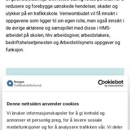
redusere og forebygge uønskede hendelser, skader og
ulykker på en trafikkskole. Verneombudet vil få innsikt i
oppgavene som ligger til sin egen rolle, men også innsikt i
de øvrige aktørene og samspillet med disse i HMS-
arbeidet på skolen, hhv arbeidsgiver, arbeidstakere,
bedriftshelsetjenesten og Arbeidstilsynets oppgaver og
funksjon.
Temaer i opplæringen:
Innføring i arbeidsmiljøloven og tilhørende
forskrifter
Trafikkopplæringsforskriften
Denne nettsiden anvender cookies
Verneombudets funksjon, oppgaver og plikter
Vi bruker informasjonskapsler for å gi innhold og
Roller i HMS- arbeidet på trafikkskolen
annonser et personlig preg, for å levere sosiale
Forebyggende arbeidsmiljøarbeid
mediefunksjoner og for å analysere trafikken vår. Vi deler