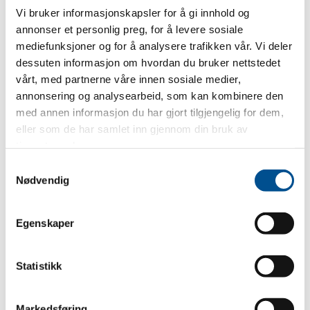
Informasjon
Vi bruker informasjonskapsler for å gi innhold og
annonser et personlig preg, for å levere sosiale
Alle som ferdes i trafikken har et ansvar for å opptre slik
mediefunksjoner og for å analysere trafikken vår. Vi deler
at det ikke oppstår fare eller skade. For den enkelte er det
dessuten informasjon om hvordan du bruker nettstedet
viktigste bidraget til sikrere trafikk rett og slett å kunne
vårt, med partnerne våre innen sosiale medier,
trafikkreglene og følge dem.
annonsering og analysearbeid, som kan kombinere den
Hovedformålet med denne boka er å forklare og utdype
med annen informasjon du har gjort tilgjengelig for dem,
sentrale regler i trafikken, men vi tar også opp andre
eller som de har samlet inn gjennom din bruk av
områder som førstehjelp, kjøring i utlandet og
tjenestene deres.
konsekvensene av å ikke følge trafikkreglene.
Samtykkevalg
Nødvendig
ISBN 9788273102959
Egenskaper
Statistikk
RELATERTE PRODUKTER
Markedsføring