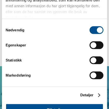
annonsering og analysearbeid, som kan kombinere den
med annen informasjon du har gjort tilgjengelig for dem,
eller som de har samlet inn gjennom din bruk av
Teoribok snøscooter
Spørsmålsbok snøscooter
tjenestene deres.
m/fasit
498 kr
Samtykkevalg
198 kr
(Medlemspris 398,4 kr)
Nødvendig
(Medlemspris 158,4 kr)
Egenskaper
Statistikk
Markedsføring
Finn trafikkskole
Lurer du på hvor du kan ta førerkort for snøscooter?
Detaljer
Søk blant trafikkskolene som tilbyr opplæring
klasse S her!