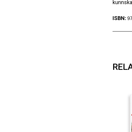
kunnskap
ISBN:
9
REL