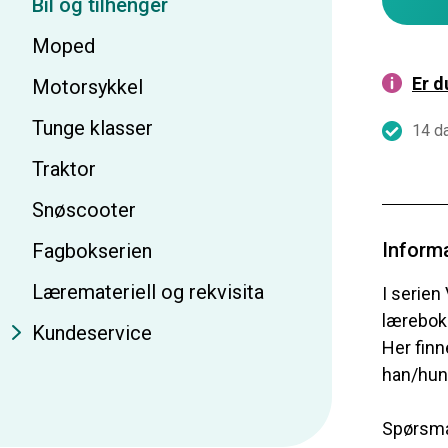
Bil og tilhenger
Moped
Er 
Motorsykkel
Tunge klasser
14 da
Traktor
Snøscooter
Inform
Fagbokserien
Læremateriell og rekvisita
I serien
læreboke
Kundeservice
Her finn
han/hun 
Spørsmål