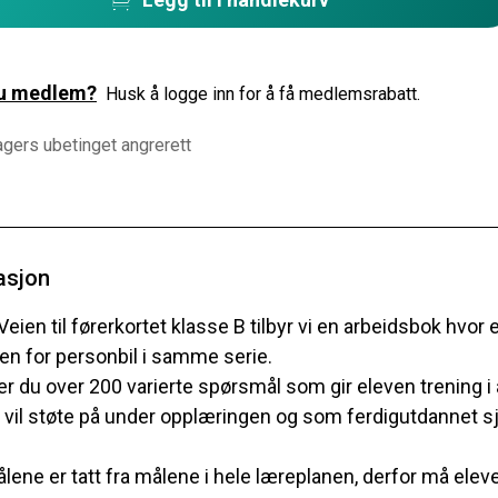
du medlem?
Husk å logge inn for å få medlemsrabatt.
gers ubetinget angrerett
asjon
 Veien til førerkortet klasse B tilbyr vi en arbeidsbok hvo
n for personbil i samme serie.
er du over 200 varierte spørsmål som gir eleven trening i
vil støte på under opplæringen og som ferdigutdannet sj
ene er tatt fra målene i hele læreplanen, derfor må eleven