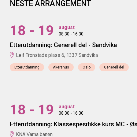
NESTE ARRANGEMENT
18 - 19
august
08:30 - 16:30
Etterutdanning: Generell del - Sandvika
Leif Tronstads plass 6, 1337 Sandvika
Etterutdanning
Akershus
Oslo
Generell del
18 - 19
august
08:30 - 16:30
Etterutdanning: Klassespesifikke kurs MC - Øs
KNA Varna banen