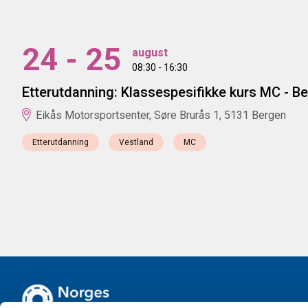
24 - 25
august
08:30 - 16:30
Etterutdanning: Klassespesifikke kurs MC - B
Eikås Motorsportsenter, Søre Brurås 1, 5131 Bergen
Etterutdanning
Vestland
MC