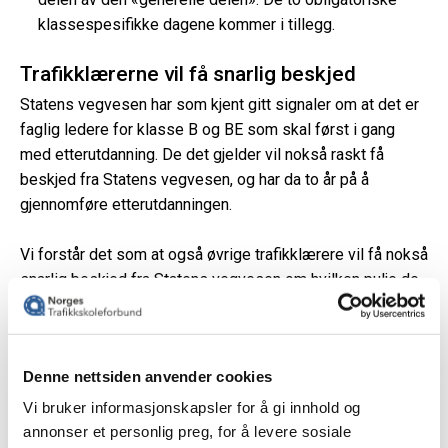
klassespesifikke dagene kommer i tillegg.
Trafikklærerne vil få snarlig beskjed
Statens vegvesen har som kjent gitt signaler om at det er
faglig ledere for klasse B og BE som skal først i gang
med etterutdanning. De det gjelder vil nokså raskt få
beskjed fra Statens vegvesen, og har da to år på å
gjennomføre etterutdanningen.
Vi forstår det som at også øvrige trafikklærere vil få nokså
snarlig beskjed fra Statens vegvesen om hvilken pulje de
kommer i.
Kurs og arrangement
Denne nettsiden anvender cookies
Vi bruker informasjonskapsler for å gi innhold og
Del på sosiale medier
annonser et personlig preg, for å levere sosiale