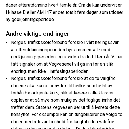
dager etterutdanning hvert femte år. Om du kun underviser
i klasse B eller AM147 er det totalt fem dager som utløser
ny godkjenningsperiode.
Andre viktige endringer
Norges Trafikkskoleforbund foreslo i vårt høringssvar
at etterutdanningsperioden bør sammenfalle med
godkjenningsperioden, og utvides fra to til fem år. Vi har
fått signaler om at Vegvesenet vil gå inn for en slik
endring, men ikke i innfasingsperioden.
Norges Trafikkskoleforbund foreslo at de to valgfrie
dagene skal kunne benyttes til hvilke som helst av
forhåndsgodkjente kurs, slik at lærere i alle klasser
opplever at så mye som mulig av det faglige innholdet
treffer dem. Statens vegvesen ser ut til å ivareta dette
hensynet. For eksempel kan en tungbillærer da velge to
dager med relevant innhold for tungbil i den valgfrie
delen av den «generelle delen». De to obligatoriske