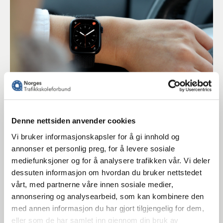
Denne nettsiden anvender cookies
13.07.2026
Vi bruker informasjonskapsler for å gi innhold og
annonser et personlig preg, for å levere sosiale
Arbeidstid for trafikklærere
mediefunksjoner og for å analysere trafikken vår. Vi deler
dessuten informasjon om hvordan du bruker nettstedet
Drift av trafikkskole
vårt, med partnerne våre innen sosiale medier,
annonsering og analysearbeid, som kan kombinere den
med annen informasjon du har gjort tilgjengelig for dem,
eller som de har samlet inn gjennom din bruk av