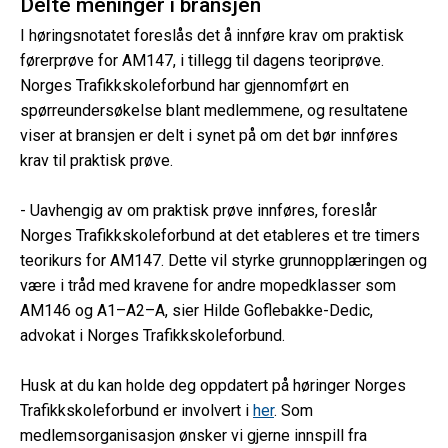
Delte meninger i bransjen
I høringsnotatet foreslås det å innføre krav om praktisk
førerprøve for AM147, i tillegg til dagens teoriprøve.
Norges Trafikkskoleforbund har gjennomført en
spørreundersøkelse blant medlemmene, og resultatene
viser at bransjen er delt i synet på om det bør innføres
krav til praktisk prøve.
- Uavhengig av om praktisk prøve innføres, foreslår
Norges Trafikkskoleforbund at det etableres et tre timers
teorikurs for AM147. Dette vil styrke grunnopplæringen og
være i tråd med kravene for andre mopedklasser som
AM146 og A1–A2–A, sier Hilde Goflebakke-Dedic,
advokat i Norges Trafikkskoleforbund.
Husk at du kan holde deg oppdatert på høringer Norges
Trafikkskoleforbund er involvert i
her
. Som
medlemsorganisasjon ønsker vi gjerne innspill fra