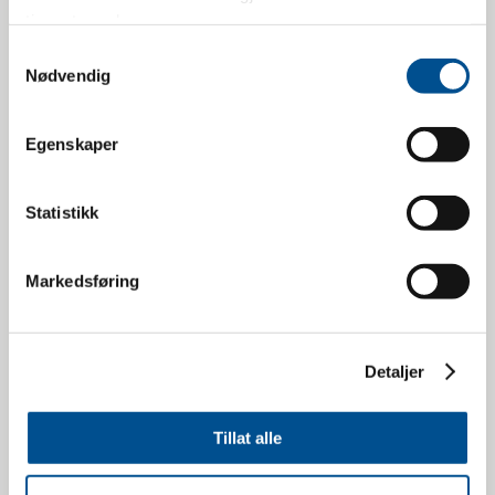
tjenestene deres.
Samtykkevalg
Nødvendig
Egenskaper
Statistikk
06.07.2026
Markedsføring
Nye puljer – nye klassespesifikke
etterutdanningskurs
Detaljer
Kurs og arrangement
Tillat alle