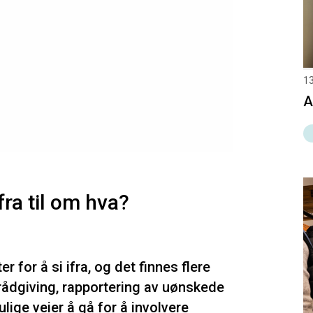
13
A
fra til om hva?
 for å si ifra, og det finnes flere
rådgiving, rapportering av uønskede
lige veier å gå for å involvere