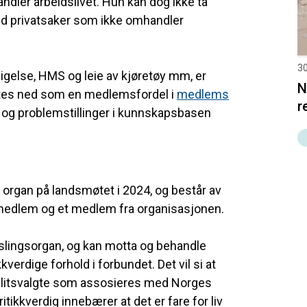
dler arbeidslivet. Hun kan dog ikke ta
ed privatsaker som ikke omhandler
30
igelse, HMS og leie av kjøretøy mm, er
N
astes ned som en medlemsfordel i
medlems
r
l og problemstillinger i kunnskapsbasen
organ på landsmøtet i 2024, og består av
remedlem og et medlem fra organisasjonen.
slingsorgan, og kan motta og behandle
verdige forhold i forbundet. Det vil si at
tillitsvalgte som assosieres med Norges
tikkverdig innebærer at det er fare for liv