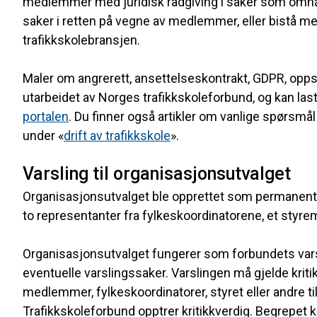
medlemmer med juridisk rådgiving i saker som omhan
saker i retten på vegne av medlemmer, eller bistå m
trafikkskolebransjen.
Maler om angrerett, ansettelseskontrakt, GDPR, opps
utarbeidet av Norges trafikkskoleforbund, og kan l
portalen
. Du finner også artikler om vanlige spørsmå
under «
drift av trafikkskole
».
Varsling til organisasjonsutvalget
Organisasjonsutvalget ble opprettet som permanent 
to representanter fra fylkeskoordinatorene, et sty
Organisasjonsutvalget fungerer som forbundets var
eventuelle varslingssaker. Varslingen må gjelde kritikk
medlemmer, fylkeskoordinatorer, styret eller andre 
Trafikkskoleforbund opptrer kritikkverdig. Begrepet kri