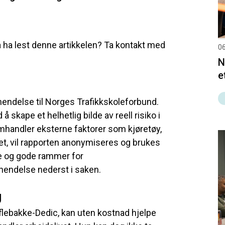
å ha lest denne artikkelen? Ta kontakt med
06
N
e
hendelse til Norges Trafikkskoleforbund.
skape et helhetlig bilde av reell risiko i
mhandler eksterne faktorer som kjøretøy,
det, vil rapporten anonymiseres og brukes
ge og gode rammer for
hendelse nederst i saken.
g
lebakke-Dedic, kan uten kostnad hjelpe