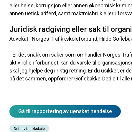
eller helse, korrupsjon eller annen økonomisk kriminal
annen uetisk adferd, samt maktmisbruk eller uforsva
Juridisk rådgiving eller sak til orga
Advokat i Norges Trafikkskoleforbund, Hilde Goflebakk
- Er det snakk om saker som omhandler Norges Traf
aktiv rolle i forbundet, kan du varsle til organisasjons
skal jeg hjelpe deg i riktig retning. Er du usikker, er d
på det sammen, oppfordrer Goflebakke-Dedic til all
Gå til rapportering av uønsket hendelse
Drift av trafikkskole