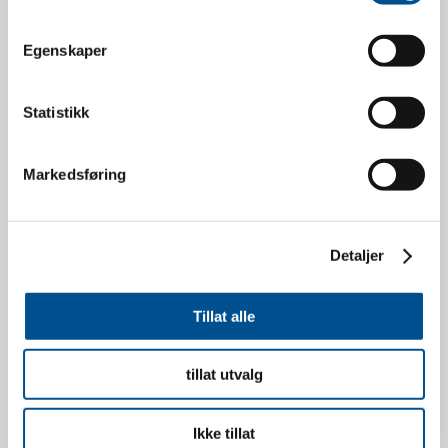
Egenskaper
Statistikk
13.07.2026
Arbeidstid for trafikklærere
Markedsføring
Drift av trafikkskole
Detaljer
Tillat alle
tillat utvalg
Ikke tillat