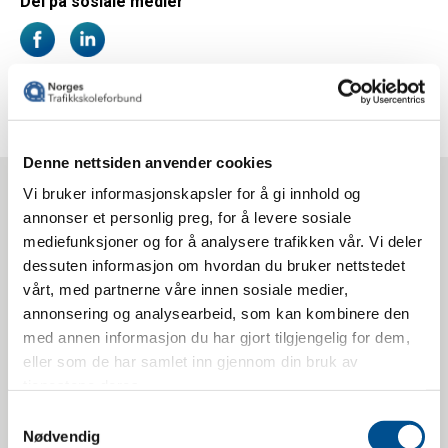
Del på sosiale medier
Denne nettsiden anvender cookies
Vi bruker informasjonskapsler for å gi innhold og
SISTE NYTT
annonser et personlig preg, for å levere sosiale
mediefunksjoner og for å analysere trafikken vår. Vi deler
dessuten informasjon om hvordan du bruker nettstedet
vårt, med partnerne våre innen sosiale medier,
annonsering og analysearbeid, som kan kombinere den
med annen informasjon du har gjort tilgjengelig for dem,
eller som de har samlet inn gjennom din bruk av
tjenestene deres.
Samtykkevalg
Nødvendig