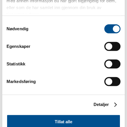
med annen informasjon du har gjort tilgjengelig for dem,
eller som de har samlet inn gjennom din bruk av
tjenestene deres.
Samtykkevalg
Nødvendig
Egenskaper
Statistikk
Markedsføring
Detaljer
Tillat alle